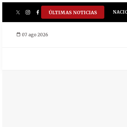
NACI
ÚLTIMAS NOTICIAS
twitter
instagram
facebook
tiktok
youtube
spotify
07 ago 2026