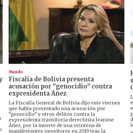
Mundo
y
Fiscalía de Bolivia presenta
acusación por “genocidio” contra
expresidenta Áñez
L
e
La Fiscalía General de Bolivia dijo este viernes
e
que había presentado una acusación por
p
“genocidio” y otros delitos contra la
o
d
expresidenta transitoria derechista Jeanine
l
Áñez, por la muerte de una veintena de
e
manifestantes opositores en 2019 tras la
M