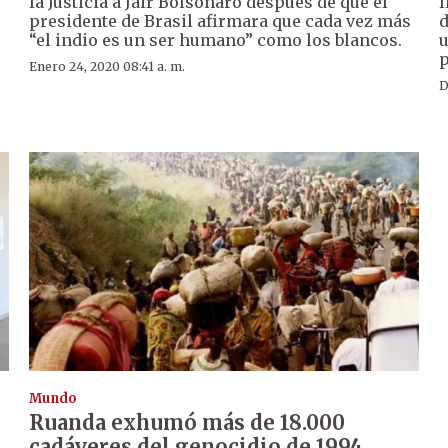
la Justicia a Jair Bolsonaro después de que el
l
presidente de Brasil afirmara que cada vez más
d
“el indio es un ser humano” como los blancos.
u
p
Enero 24, 2020 08:41 a. m.
D
Mundo
Ruanda exhumó más de 18.000
cadáveres del genocidio de 1994