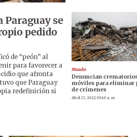
a Paraguay se
propio pedido
icó de “peón” al
nir para favorecer a
Mundo
ocidio que afronta
Denuncian crematorio
ostuvo que Paraguay
móviles para eliminar 
de crímenes
pia redefinición si
Abril 13, 2022 03:40 a. m.