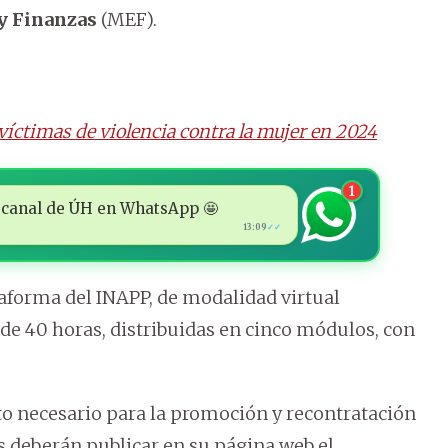
y Finanzas
(MEF).
víctimas de violencia contra la mujer en 2024
1
 al canal de ÚH en WhatsApp 🤩
13:09
✓✓
taforma del INAPP, de modalidad virtual
á de 40 horas, distribuidas en cinco módulos, con
ito necesario para la promoción y recontratación
es deberán publicar en su página web el