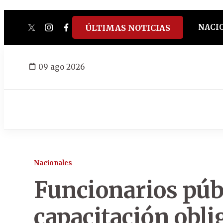
NACI
ÚLTIMAS NOTICIAS
twitter
instagram
facebook
tiktok
youtube
spotify
09 ago 2026
Nacionales
Funcionarios públ
capacitación obli