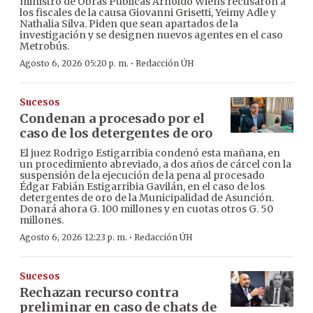
ministro de Obras Públicas Arnoldo Wiens recusaron a
los fiscales de la causa Giovanni Grisetti, Yeimy Adle y
Nathalia Silva. Piden que sean apartados de la
investigación y se designen nuevos agentes en el caso
Metrobús.
·
Agosto 6, 2026 05:20 p. m.
Redacción ÚH
Sucesos
Condenan a procesado por el
caso de los detergentes de oro
El juez Rodrigo Estigarribia condenó esta mañana, en
un procedimiento abreviado, a dos años de cárcel con la
suspensión de la ejecución de la pena al procesado
Édgar Fabián Estigarribia Gavilán, en el caso de los
detergentes de oro de la Municipalidad de Asunción.
Donará ahora G. 100 millones y en cuotas otros G. 50
millones.
·
Agosto 6, 2026 12:23 p. m.
Redacción ÚH
Sucesos
Rechazan recurso contra
preliminar en caso de chats de