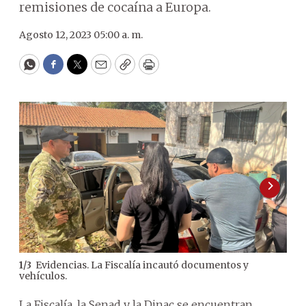
remisiones de cocaína a Europa.
Agosto 12, 2023 05:00 a. m.
WhatsApp
Facebook
Twitter
Email
Copy
Print
Evidencias. La Fiscalía incautó documentos y
1
/
3
2
/
3
vehículos.
Sen
La Fiscalía, la Senad y la Dinac se encuentran