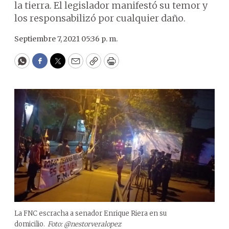
la tierra. El legislador manifestó su temor y
los responsabilizó por cualquier daño.
Septiembre 7, 2021 05:36 p. m.
WhatsApp
Facebook
Twitter
Email
Copy
Print
La FNC escracha a senador Enrique Riera en su
domicilio.
Foto: @nestorveralopez