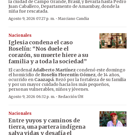
la ciudad de Campo Grande, Brasil, y llevarla hasta Pedro
Juan Caballero, Departamento de Amambay, donde la
niña fue rescatada.
·
Agosto 9, 2026 07:27 p. m.
Marciano Candia
Nacionales
Iglesia condena el caso
Roselín: “Nos duele el
corazón, su muerte hiere a su
familia y a toda la sociedad”
El cardenal
Adalberto Martínez
condenó este domingo
el homicidio de
Roselín Florentín Gómez
, de 14 años,
ocurrido en
Caazapá
. Rezó por la fortaleza de su familia
y por un mayor cuidado hacia los más pequeños,
personas vulnerables, niños y jóvenes.
·
Agosto 9, 2026 06:32 p. m.
Redacción ÚH
Nacionales
Entre yuyos y caminos de
tierra, una partera indígena
salva vidas y desafía el