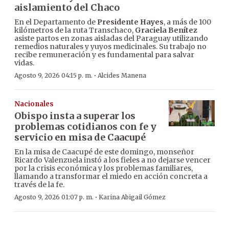
aislamiento del Chaco
En el Departamento de
Presidente Hayes
, a más de 100
kilómetros de la ruta Transchaco,
Graciela Benítez
asiste partos en zonas aisladas del Paraguay utilizando
remedios naturales y yuyos medicinales. Su trabajo no
recibe remuneración y es fundamental para salvar
vidas.
·
Agosto 9, 2026 04:15 p. m.
Alcides Manena
Nacionales
Obispo insta a superar los
problemas cotidianos con fe y
servicio en misa de Caacupé
En la misa de Caacupé de este domingo, monseñor
Ricardo Valenzuela instó a los fieles a no dejarse vencer
por la crisis económica y los problemas familiares,
llamando a transformar el miedo en acción concreta a
través de la fe.
·
Agosto 9, 2026 01:07 p. m.
Karina Abigail Gómez