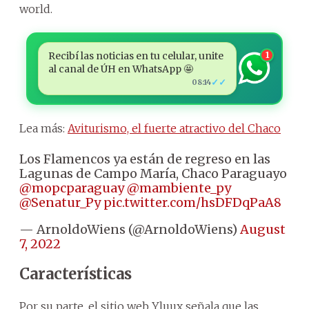
world.
Recibí las noticias en tu celular, unite
1
al canal de ÚH en WhatsApp 🤩
✓✓
08:14
Lea más:
Aviturismo, el fuerte atractivo del Chaco
Los Flamencos ya están de regreso en las
Lagunas de Campo María, Chaco Paraguayo
@mopcparaguay
@mambiente_py
@Senatur_Py
pic.twitter.com/hsDFDqPaA8
— ArnoldoWiens (@ArnoldoWiens)
August
7, 2022
Características
Por su parte, el sitio web Yluux señala que las