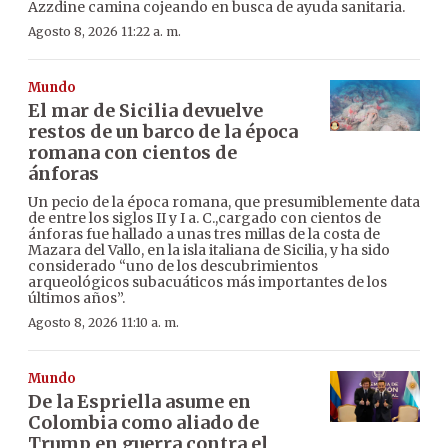
Azzdine camina cojeando en busca de ayuda sanitaria.
Agosto 8, 2026 11:22 a. m.
Mundo
El mar de Sicilia devuelve
restos de un barco de la época
romana con cientos de
ánforas
Un pecio de la época romana, que presumiblemente data
de entre los siglos II y I a. C.,cargado con cientos de
ánforas fue hallado a unas tres millas de la costa de
Mazara del Vallo, en la isla italiana de Sicilia, y ha sido
considerado “uno de los descubrimientos
arqueológicos subacuáticos más importantes de los
últimos años”.
Agosto 8, 2026 11:10 a. m.
Mundo
De la Espriella asume en
Colombia como aliado de
Trump en guerra contra el