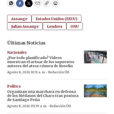
WhatsApp
Facebook
Twitter
Email
Copy
Print
Assange
Estados Unidos (EEUU)
Julian Assange
Londres
ONU
Últimas Noticias
Nacionales
¿Fue todo planificado? Videos
muestran el actuar de los supuestos
autores del atroz crimen de Roselin
·
Agosto 8, 2026 10:31 a. m.
Redacción ÚH
Política
Organizan una marchara en defensa
de los Médanos del Chaco tras postura
de Santiago Peña
·
Agosto 8, 2026 09:39 a. m.
Redacción ÚH