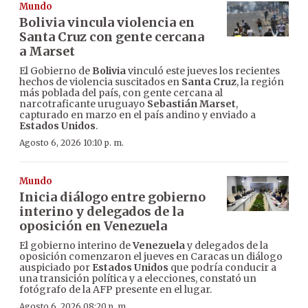
Mundo
Bolivia vincula violencia en
Santa Cruz con gente cercana
a Marset
El Gobierno de
Bolivia
vinculó este jueves los recientes
hechos de violencia suscitados en
Santa Cruz
, la región
más poblada del país, con gente cercana al
narcotraficante uruguayo
Sebastián Marset
,
capturado en marzo en el país andino y enviado a
Estados Unidos
.
Agosto 6, 2026 10:10 p. m.
Mundo
Inicia diálogo entre gobierno
interino y delegados de la
oposición en Venezuela
El gobierno interino de
Venezuela
y delegados de la
oposición comenzaron el jueves en Caracas un diálogo
auspiciado por
Estados Unidos
que podría conducir a
una transición política y a elecciones, constató un
fotógrafo de la AFP presente en el lugar.
Agosto 6, 2026 08:20 p. m.