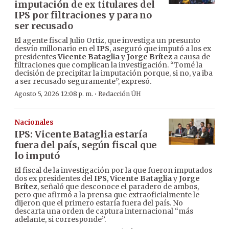
imputación de ex titulares del
IPS por filtraciones y para no
ser recusado
El agente fiscal Julio Ortiz, que investiga un presunto
desvío millonario en el
IPS
, aseguró que imputó a los ex
presidentes
Vicente Bataglia
y
Jorge Brítez
a causa de
filtraciones que complican la investigación. “Tomé la
decisión de precipitar la imputación porque, si no, ya iba
a ser recusado seguramente”, expresó.
·
Agosto 5, 2026 12:08 p. m.
Redacción ÚH
Nacionales
IPS: Vicente Bataglia estaría
fuera del país, según fiscal que
lo imputó
El fiscal de la investigación por la que fueron imputados
dos ex presidentes del
IPS
,
Vicente Bataglia
y
Jorge
Brítez
, señaló que desconoce el paradero de ambos,
pero que afirmó a la prensa que extraoficialmente le
dijeron que el primero estaría fuera del país. No
descarta una orden de captura internacional “más
adelante, si corresponde”.