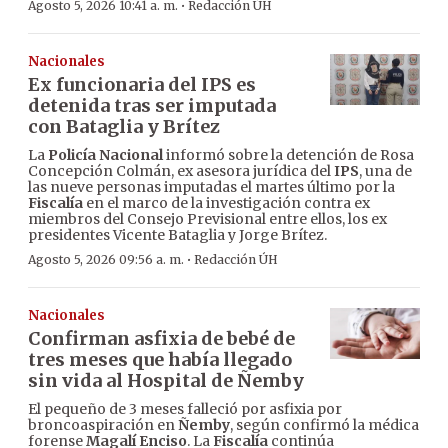
·
Agosto 5, 2026 10:41 a. m.
Redacción ÚH
Nacionales
Ex funcionaria del IPS es
detenida tras ser imputada
con Bataglia y Brítez
La
Policía Nacional
informó sobre la detención de Rosa
Concepción Colmán, ex asesora jurídica del
IPS
, una de
las nueve personas imputadas el martes último por la
Fiscalía
en el marco de la investigación contra ex
miembros del Consejo Previsional entre ellos, los ex
presidentes Vicente Bataglia y Jorge Brítez.
·
Agosto 5, 2026 09:56 a. m.
Redacción ÚH
Nacionales
Confirman asfixia de bebé de
tres meses que había llegado
sin vida al Hospital de Ñemby
El pequeño de 3 meses falleció por asfixia por
broncoaspiración en
Ñemby
, según confirmó la médica
forense
Magalí Enciso
. La
Fiscalía
continúa