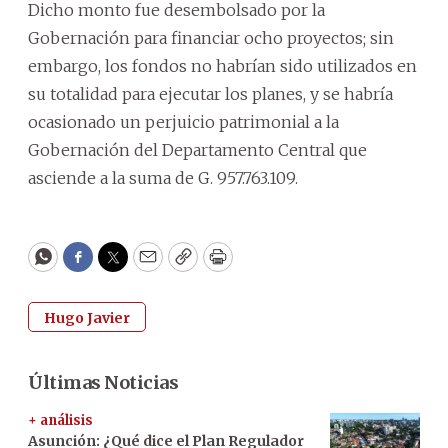
Dicho monto fue desembolsado por la
Gobernación para financiar ocho proyectos; sin
embargo, los fondos no habrían sido utilizados en
su totalidad para ejecutar los planes, y se habría
ocasionado un perjuicio patrimonial a la
Gobernación del Departamento Central que
asciende a la suma de G. 957.763.109.
WhatsApp
Facebook
Twitter
Email
Copy
Print
Hugo Javier
Últimas Noticias
+ análisis
Asunción: ¿Qué dice el Plan Regulador