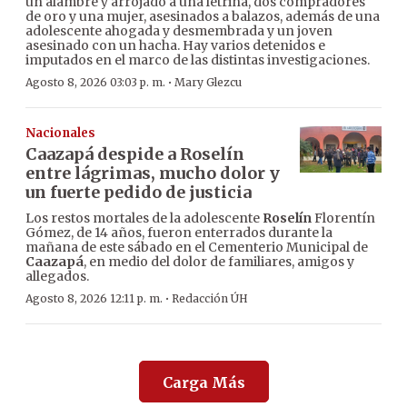
un alambre y arrojado a una letrina, dos compradores
de oro y una mujer, asesinados a balazos, además de una
adolescente ahogada y desmembrada y un joven
asesinado con un hacha. Hay varios detenidos e
imputados en el marco de las distintas investigaciones.
·
Agosto 8, 2026 03:03 p. m.
Mary Glezcu
Nacionales
Caazapá despide a Roselín
entre lágrimas, mucho dolor y
un fuerte pedido de justicia
Los restos mortales de la adolescente
Roselín
Florentín
Gómez, de 14 años, fueron enterrados durante la
mañana de este sábado en el Cementerio Municipal de
Caazapá
, en medio del dolor de familiares, amigos y
allegados.
·
Agosto 8, 2026 12:11 p. m.
Redacción ÚH
Carga Más