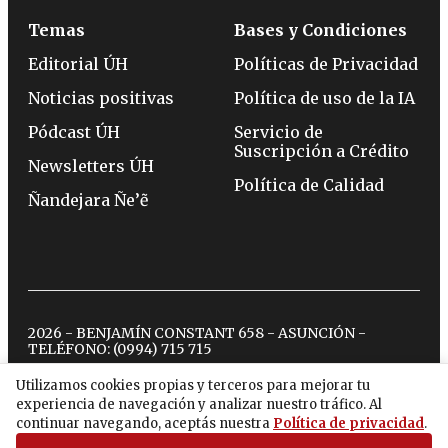
Temas
Bases y Condiciones
Editorial ÚH
Políticas de Privacidad
Noticias positivas
Política de uso de la IA
Pódcast ÚH
Servicio de
Suscripción a Crédito
Newsletters ÚH
Política de Calidad
Ñandejara Ñe’ẽ
2026 - BENJAMÍN CONSTANT 658 - ASUNCIÓN -
TELÉFONO:
(0994) 715 715
Utilizamos cookies propias y terceros para mejorar tu
experiencia de navegación y analizar nuestro tráfico. Al
twitter
instagram
facebook
tiktok
youtube
spotify
continuar navegando, aceptás nuestra
Política de privacidad
.