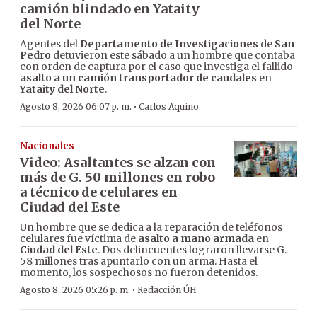
camión blindado en Yataity
del Norte
Agentes del
Departamento de Investigaciones
de
San
Pedro
detuvieron este sábado a un hombre que contaba
con orden de captura por el caso que investiga el fallido
asalto a un camión transportador de caudales
en
Yataity del Norte
.
·
Agosto 8, 2026 06:07 p. m.
Carlos Aquino
Nacionales
Video: Asaltantes se alzan con
más de G. 50 millones en robo
a técnico de celulares en
Ciudad del Este
Un hombre que se dedica a la reparación de teléfonos
celulares fue víctima de
asalto a mano armada
en
Ciudad del Este
. Dos delincuentes lograron llevarse G.
58 millones tras apuntarlo con un arma. Hasta el
momento, los sospechosos no fueron detenidos.
·
Agosto 8, 2026 05:26 p. m.
Redacción ÚH