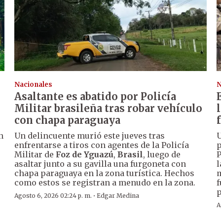
Nacionales
N
Asaltante es abatido por Policía
Militar brasileña tras robar vehículo
con chapa paraguaya
n
Un delincuente murió este jueves tras
U
enfrentarse a tiros con agentes de la Policía
p
Militar de
Foz de Yguazú
,
Brasil
, luego de
P
asaltar junto a su gavilla una furgoneta con
l
chapa paraguaya en la zona turística. Hechos
m
como estos se registran a menudo en la zona.
f
p
·
Agosto 6, 2026 02:24 p. m.
Edgar Medina
A