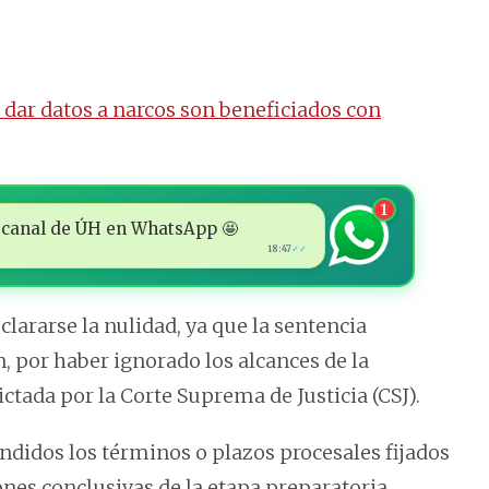
dar datos a narcos son beneficiados con
1
 al canal de ÚH en WhatsApp 🤩
18:47
✓✓
lararse la nulidad, ya que la sentencia
n, por haber ignorado los alcances de la
ctada por la Corte Suprema de Justicia (CSJ).
didos los términos o plazos procesales fijados
ones conclusivas de la etapa preparatoria,