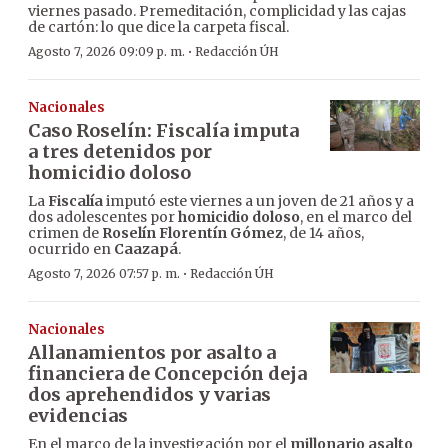
viernes pasado. Premeditación, complicidad y las cajas
de cartón: lo que dice la carpeta fiscal.
·
Agosto 7, 2026 09:09 p. m.
Redacción ÚH
Nacionales
Caso Roselín: Fiscalía imputa
a tres detenidos por
homicidio doloso
La
Fiscalía
imputó este viernes a un joven de 21 años y a
dos adolescentes por
homicidio doloso
, en el marco del
crimen de
Roselín Florentín Gómez
, de 14 años,
ocurrido en
Caazapá
.
·
Agosto 7, 2026 07:57 p. m.
Redacción ÚH
Nacionales
Allanamientos por asalto a
financiera de Concepción deja
dos aprehendidos y varias
evidencias
En el marco de la investigación por el
millonario asalto