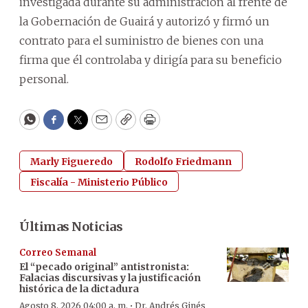
investigada durante su administración al frente de
la Gobernación de Guairá y autorizó y firmó un
contrato para el suministro de bienes con una
firma que él controlaba y dirigía para su beneficio
personal.
WhatsApp
Facebook
Twitter
Email
Copy
Print
Marly Figueredo
Rodolfo Friedmann
Fiscalía - Ministerio Público
Últimas Noticias
Correo Semanal
El “pecado original” antistronista:
Falacias discursivas y la justificación
histórica de la dictadura
·
Agosto 8, 2026 04:00 a. m.
Dr. Andrés Ginés