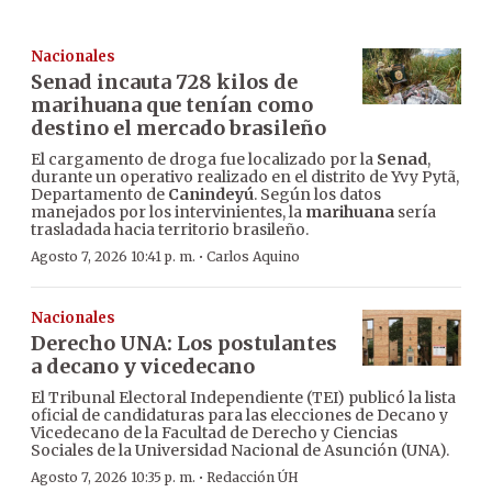
Nacionales
Senad incauta 728 kilos de
marihuana que tenían como
destino el mercado brasileño
El cargamento de droga fue localizado por la
Senad
,
durante un operativo realizado en el distrito de Yvy Pytã,
Departamento de
Canindeyú
. Según los datos
manejados por los intervinientes, la
marihuana
sería
trasladada hacia territorio brasileño.
·
Agosto 7, 2026 10:41 p. m.
Carlos Aquino
Nacionales
Derecho UNA: Los postulantes
a decano y vicedecano
El Tribunal Electoral Independiente (TEI) publicó la lista
oficial de candidaturas para las elecciones de Decano y
Vicedecano de la Facultad de Derecho y Ciencias
Sociales de la Universidad Nacional de Asunción (UNA).
·
Agosto 7, 2026 10:35 p. m.
Redacción ÚH