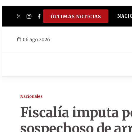
NACI
ÚLTIMAS NOTICIAS
twitter
instagram
facebook
tiktok
youtube
spotify
06 ago 2026
Nacionales
Fiscalía imputa p
sospechoso de ar