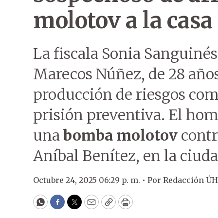
molotov a la casa
La fiscala Sonia Sanguiné
Marecos Núñez, de 28 años
producción de riesgos com
prisión preventiva. El hom
una
bomba molotov
contr
Aníbal Benítez, en la ciud
Octubre 24, 2025 06:29 p. m. •
Por
Redacción ÚH
WhatsApp
Facebook
Twitter
Email
Copy
Print