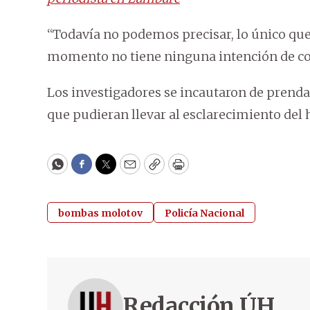
“Todavía no podemos precisar, lo único que
momento no tiene ninguna intención de col
Los investigadores se incautaron de prendas 
que pudieran llevar al esclarecimiento del 
WhatsApp
Facebook
Twitter
Email
Copy
Print
bombas molotov
Policía Nacional
Redacción ÚH