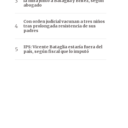
la mira junto a Bataglia y Brítez, según
abogado
Con orden judicial vacunan a tres niños
tras prolongada resistencia de sus
padres
IPS: Vicente Bataglia estaría fuera del
país, según fiscal que lo imputó