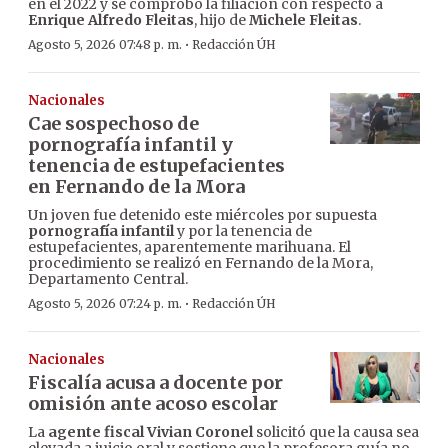
en el 2022 y se comprobó la filiación con respecto a
Enrique Alfredo Fleitas
, hijo de
Michele Fleitas
.
·
Agosto 5, 2026 07:48 p. m.
Redacción ÚH
Nacionales
Cae sospechoso de
pornografía infantil y
tenencia de estupefacientes
en Fernando de la Mora
Un joven fue detenido este miércoles por supuesta
pornografía infantil
y por la tenencia de
estupefacientes, aparentemente marihuana. El
procedimiento se realizó en Fernando de la Mora,
Departamento Central.
·
Agosto 5, 2026 07:24 p. m.
Redacción ÚH
Nacionales
Fiscalía acusa a docente por
omisión ante acoso escolar
La
agente fiscal Vivian Coronel
solicitó que la causa sea