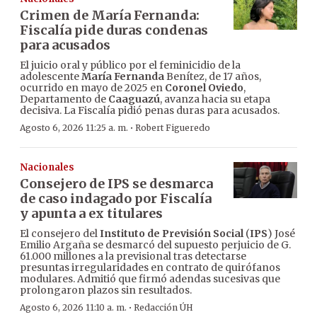
Crimen de María Fernanda:
Fiscalía pide duras condenas
para acusados
El juicio oral y público por el feminicidio de la
adolescente
María Fernanda
Benítez, de 17 años,
ocurrido en mayo de 2025 en
Coronel Oviedo
,
Departamento de
Caaguazú
, avanza hacia su etapa
decisiva. La Fiscalía pidió penas duras para acusados.
·
Agosto 6, 2026 11:25 a. m.
Robert Figueredo
Nacionales
Consejero de IPS se desmarca
de caso indagado por Fiscalía
y apunta a ex titulares
El consejero del
Instituto de Previsión Social
(
IPS
) José
Emilio Argaña se desmarcó del supuesto perjuicio de G.
61.000 millones a la previsional tras detectarse
presuntas irregularidades en contrato de quirófanos
modulares. Admitió que firmó adendas sucesivas que
prolongaron plazos sin resultados.
·
Agosto 6, 2026 11:10 a. m.
Redacción ÚH