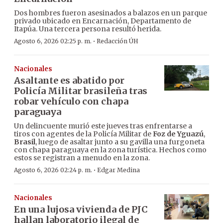
Dos hombres fueron asesinados a balazos en un parque
privado ubicado en Encarnación, Departamento de
Itapúa. Una tercera persona resultó herida.
·
Agosto 6, 2026 02:25 p. m.
Redacción ÚH
Nacionales
Asaltante es abatido por
Policía Militar brasileña tras
robar vehículo con chapa
paraguaya
Un delincuente murió este jueves tras enfrentarse a
tiros con agentes de la Policía Militar de
Foz de Yguazú
,
Brasil
, luego de asaltar junto a su gavilla una furgoneta
con chapa paraguaya en la zona turística. Hechos como
estos se registran a menudo en la zona.
·
Agosto 6, 2026 02:24 p. m.
Edgar Medina
Nacionales
En una lujosa vivienda de PJC
hallan laboratorio ilegal de