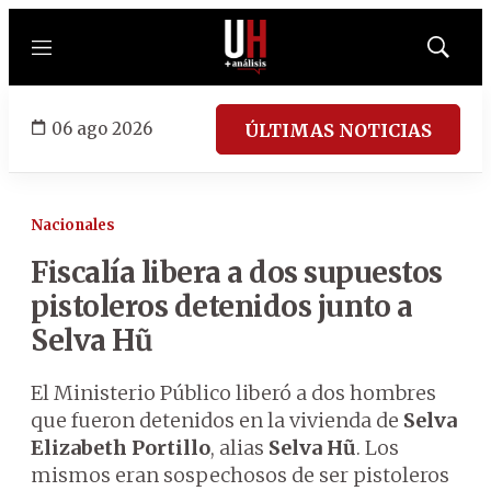
Menú
Mostrar
búsqued
06 ago 2026
ÚLTIMAS NOTICIAS
Nacionales
Fiscalía libera a dos supuestos
pistoleros detenidos junto a
Selva Hũ
El Ministerio Público liberó a dos hombres
que fueron detenidos en la vivienda de
Selva
Elizabeth Portillo
, alias
Selva Hũ
. Los
mismos eran sospechosos de ser pistoleros