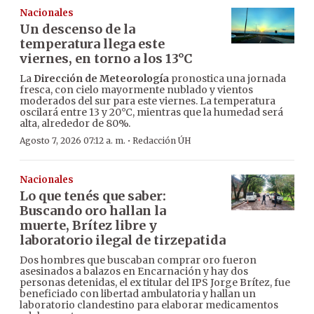
Nacionales
Un descenso de la
temperatura llega este
viernes, en torno a los 13°C
La
Dirección de Meteorología
pronostica una jornada
fresca, con cielo mayormente nublado y vientos
moderados del sur para este viernes. La temperatura
oscilará entre 13 y 20°C, mientras que la humedad será
alta, alrededor de 80%.
·
Agosto 7, 2026 07:12 a. m.
Redacción ÚH
Nacionales
Lo que tenés que saber:
Buscando oro hallan la
muerte, Brítez libre y
laboratorio ilegal de tirzepatida
Dos hombres que buscaban comprar oro fueron
asesinados a balazos en Encarnación y hay dos
personas detenidas, el ex titular del IPS Jorge Brítez, fue
beneficiado con libertad ambulatoria y hallan un
laboratorio clandestino para elaborar medicamentos