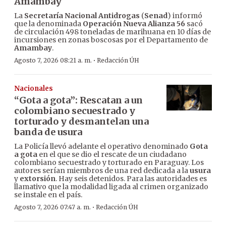
Amambay
La
Secretaría Nacional Antidrogas
(
Senad
) informó
que la denominada
Operación Nueva Alianza 56
sacó
de circulación 498 toneladas de marihuana en 10 días de
incursiones en zonas boscosas por el Departamento de
Amambay
.
·
Agosto 7, 2026 08:21 a. m.
Redacción ÚH
Nacionales
“Gota a gota”: Rescatan a un
colombiano secuestrado y
torturado y desmantelan una
banda de usura
La Policía llevó adelante el operativo denominado
Gota
a gota
en el que se dio el rescate de un ciudadano
colombiano secuestrado y torturado en Paraguay. Los
autores serían miembros de una red dedicada a la
usura
y
extorsión
. Hay seis detenidos. Para las autoridades es
llamativo que la modalidad ligada al crimen organizado
se instale en el país.
·
Agosto 7, 2026 07:47 a. m.
Redacción ÚH