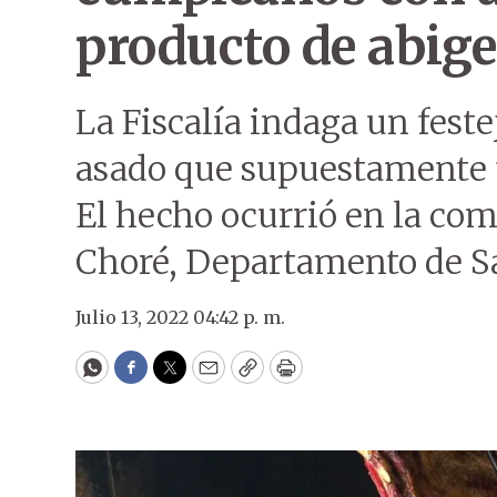
producto de abige
La Fiscalía indaga un fes
asado que supuestamente f
El hecho ocurrió en la com
Choré, Departamento de S
Julio 13, 2022 04:42 p. m.
WhatsApp
Facebook
Twitter
Email
Copy
Print