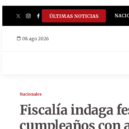
NACI
ÚLTIMAS NOTICIAS
twitter
instagram
facebook
tiktok
youtube
spotify
08 ago 2026
Nacionales
Fiscalía indaga fe
cumpleaños con a