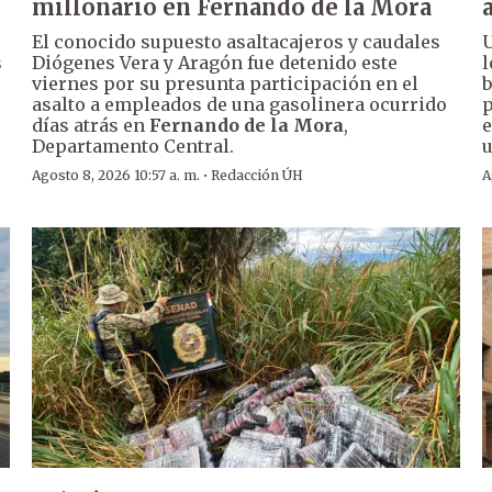
millonario en Fernando de la Mora
El conocido supuesto asaltacajeros y caudales
U
s
Diógenes Vera y Aragón fue detenido este
l
viernes por su presunta participación en el
b
asalto a empleados de una gasolinera ocurrido
p
días atrás en
Fernando de la Mora
,
e
Departamento Central.
u
·
Agosto 8, 2026 10:57 a. m.
Redacción ÚH
A