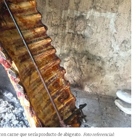
 con carne que sería producto de abigeato.
Foto referencial: