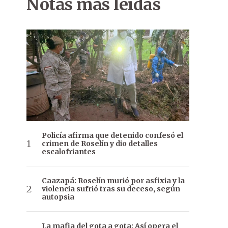
Notas más leídas
Policía afirma que detenido confesó el
crimen de Roselín y dio detalles
escalofriantes
Caazapá: Roselín murió por asfixia y la
violencia sufrió tras su deceso, según
autopsia
La mafia del gota a gota: Así opera el