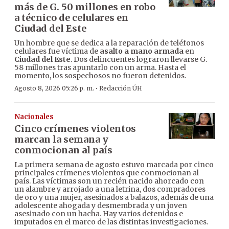
más de G. 50 millones en robo
a técnico de celulares en
Ciudad del Este
Un hombre que se dedica a la reparación de teléfonos
celulares fue víctima de
asalto a mano armada
en
Ciudad del Este
. Dos delincuentes lograron llevarse G.
58 millones tras apuntarlo con un arma. Hasta el
momento, los sospechosos no fueron detenidos.
·
Agosto 8, 2026 05:26 p. m.
Redacción ÚH
Nacionales
Cinco crímenes violentos
marcan la semana y
conmocionan al país
La primera semana de agosto estuvo marcada por cinco
principales crímenes violentos que conmocionan al
país. Las víctimas son un recién nacido ahorcado con
un alambre y arrojado a una letrina, dos compradores
de oro y una mujer, asesinados a balazos, además de una
adolescente ahogada y desmembrada y un joven
asesinado con un hacha. Hay varios detenidos e
imputados en el marco de las distintas investigaciones.