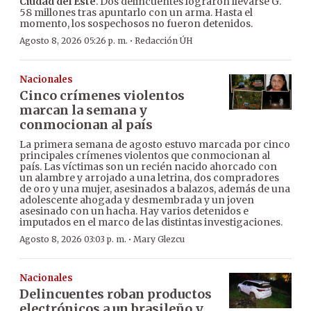
Ciudad del Este
. Dos delincuentes lograron llevarse G.
58 millones tras apuntarlo con un arma. Hasta el
momento, los sospechosos no fueron detenidos.
·
Agosto 8, 2026 05:26 p. m.
Redacción ÚH
Nacionales
Cinco crímenes violentos
marcan la semana y
conmocionan al país
La primera semana de agosto estuvo marcada por cinco
principales crímenes violentos que conmocionan al
país. Las víctimas son un recién nacido ahorcado con
un alambre y arrojado a una letrina, dos compradores
de oro y una mujer, asesinados a balazos, además de una
adolescente ahogada y desmembrada y un joven
asesinado con un hacha. Hay varios detenidos e
imputados en el marco de las distintas investigaciones.
·
Agosto 8, 2026 03:03 p. m.
Mary Glezcu
Nacionales
Delincuentes roban productos
electrónicos a un brasileño y