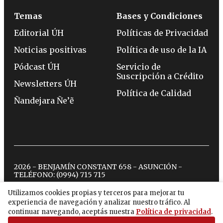
Temas
Bases y Condiciones
Editorial ÚH
Políticas de Privacidad
Noticias positivas
Política de uso de la IA
Pódcast ÚH
Servicio de
Suscripción a Crédito
Newsletters ÚH
Política de Calidad
Ñandejara Ñe’ẽ
2026 - BENJAMÍN CONSTANT 658 - ASUNCIÓN -
TELÉFONO:
(0994) 715 715
Utilizamos cookies propias y terceros para mejorar tu
experiencia de navegación y analizar nuestro tráfico. Al
twitter
instagram
facebook
tiktok
youtube
spotify
continuar navegando, aceptás nuestra
Política de privacidad
.