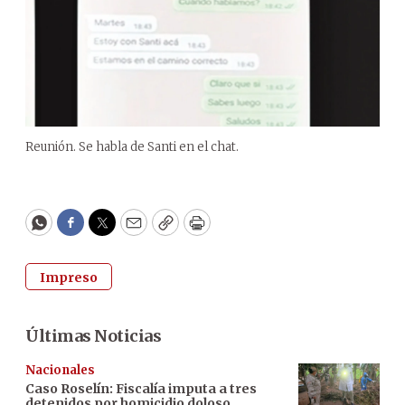
Reunión. Se habla de Santi en el chat.
WhatsApp
Facebook
Twitter
Email
Copy
Print
Impreso
Últimas Noticias
Nacionales
Caso Roselín: Fiscalía imputa a tres
detenidos por homicidio doloso