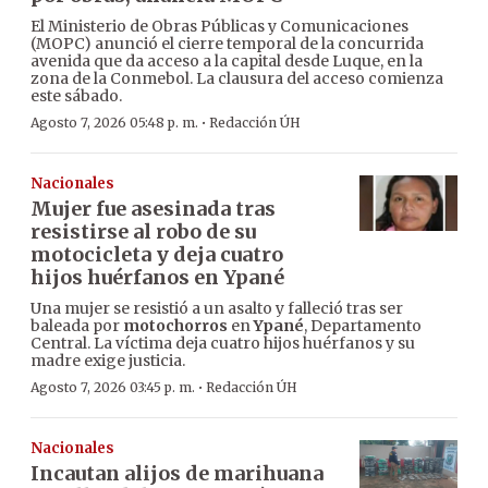
El Ministerio de Obras Públicas y Comunicaciones
(MOPC) anunció el cierre temporal de la concurrida
avenida que da acceso a la capital desde Luque, en la
zona de la Conmebol. La clausura del acceso comienza
este sábado.
·
Agosto 7, 2026 05:48 p. m.
Redacción ÚH
Nacionales
Mujer fue asesinada tras
resistirse al robo de su
motocicleta y deja cuatro
hijos huérfanos en Ypané
Una mujer se resistió a un asalto y falleció tras ser
baleada por
motochorros
en
Ypané
, Departamento
Central. La víctima deja cuatro hijos huérfanos y su
madre exige justicia.
·
Agosto 7, 2026 03:45 p. m.
Redacción ÚH
Nacionales
Incautan alijos de marihuana