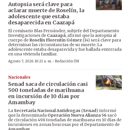
Autopsia será clave para
aclarar muerte de Roselín, la
adolescente que estaba
desaparecida en Caazapá
El comisario Blas Fernández, subjefe del Departamento
Investigaciones de
Caazapá
, afirmó que la autopsia al
cuerpo de
Roselín Florentín Gómez
(14) será clave para
determinar las circunstancias de su muerte. La
adolescente estaba desaparecida y fue hallada enterrada
en una vivienda familiar.
·
Agosto 7, 2026 10:21 a. m.
Redacción ÚH
Nacionales
Senad saca de circulación casi
500 toneladas de marihuana
en incursión de 10 días por
Amambay
La
Secretaría Nacional Antidrogas
(
Senad
) informó
que la denominada
Operación Nueva Alianza 56
sacó
de circulación 498 toneladas de marihuana en 10 días de
incursiones en zonas boscosas por el Departamento de
Amambay
.