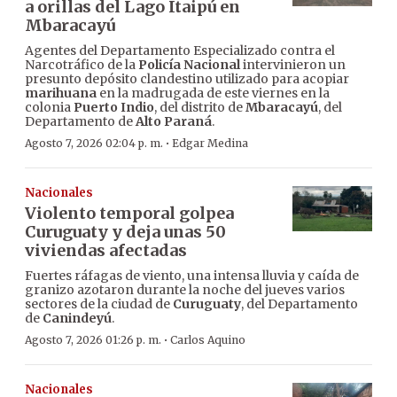
a orillas del Lago Itaipú en
Mbaracayú
Agentes del Departamento Especializado contra el
Narcotráfico de la
Policía Nacional
intervinieron un
presunto depósito clandestino utilizado para acopiar
marihuana
en la madrugada de este viernes en la
colonia
Puerto Indio
, del distrito de
Mbaracayú
, del
Departamento de
Alto Paraná
.
·
Agosto 7, 2026 02:04 p. m.
Edgar Medina
Nacionales
Violento temporal golpea
Curuguaty y deja unas 50
viviendas afectadas
Fuertes ráfagas de viento, una intensa lluvia y caída de
granizo azotaron durante la noche del jueves varios
sectores de la ciudad de
Curuguaty
, del Departamento
de
Canindeyú
.
·
Agosto 7, 2026 01:26 p. m.
Carlos Aquino
Nacionales