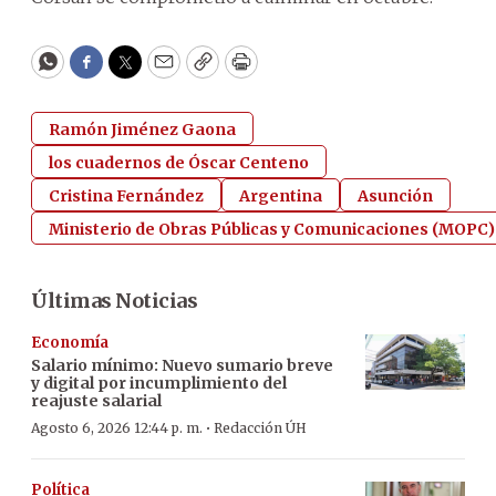
WhatsApp
Facebook
Twitter
Email
Copy
Print
Ramón Jiménez Gaona
los cuadernos de Óscar Centeno
Cristina Fernández
Argentina
Asunción
Ministerio de Obras Públicas y Comunicaciones (MOPC)
Últimas Noticias
Economía
Salario mínimo: Nuevo sumario breve
y digital por incumplimiento del
reajuste salarial
·
Agosto 6, 2026 12:44 p. m.
Redacción ÚH
Política