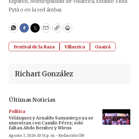
Español, Municipalidad de Villarrica, Estadio Ykua
Pytã o en la red ámbar.
WhatsApp
Facebook
Twitter
Email
Copy
Print
Festival de la Raza
Villarrica
Guairá
Richart González
Últimas Noticias
Política
Velázquez y Arnaldo Samaniego ya se
muestran con Camilo Pérez; solo
faltan Abdo Benítez y Wiens
·
Agosto 7, 2026 10:51 p. m.
Redacción ÚH