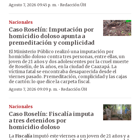
·
Agosto 7, 2026 09:45 p. m.
Redacción ÚH
Nacionales
Caso Roselín: Imputación por
homicidio doloso apunta a
premeditación y complicidad
El Ministerio Público realizó una imputación por
homicidio doloso contra tres personas, entre ellas, un
joven de 21 años y dos adolescentes por la cruel muerte
de Roselín, de 14 años, en la ciudad de Caazapá. La
víctima fatal se encontraba desaparecida desde el
viernes pasado. Premeditación, complicidad y las cajas
de cartón: lo que dice la carpeta fiscal.
·
Agosto 7, 2026 09:09 p. m.
Redacción ÚH
Nacionales
Caso Roselín: Fiscalía imputa
a tres detenidos por
homicidio doloso
La
Fiscalía
imputó este viernes a un joven de 21 años y a