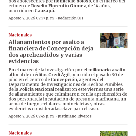
dos adolescentes por
homicidio doloso
, en el marco del
crimen de
Roselín Florentín Gómez
, de 14 años,
ocurrido en
Caazapá
.
·
Agosto 7, 2026 07:57 p. m.
Redacción ÚH
Nacionales
Allanamientos por asalto a
financiera de Concepción deja
dos aprehendidos y varias
evidencias
En el marco de la investigación por el
millonario asalto
al local de créditos
Credi Ágil
, ocurrido el pasado 30 de
julio en el centro de
Concepción
, agentes del
Departamento de Investigaciones de Hechos Punibles
de la
Policía Nacional
realizaron este viernes una serie
de allanamientos que culminaron con la aprehensión de
dos personas, la incautación de presunta marihuana, un
arma de fuego, celulares, motocicletas y otras
evidencias consideradas clave para el caso.
·
Agosto 7, 2026 07:45 p. m.
Justiniano Riveros
Nacionales