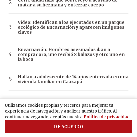
matar a su hermana y enterrar cuerpo
Video: Identifican a los ejecutados en un parque
ecológico de Encarnación y aparecen imágenes
claves
Encarnación: Hombres asesinados iban a
comprar oro, uno recibió 8 balazos y otro uno en
la boca
Hallan a adolescente de 14 años enterrada en una
vivienda familiar en Caazapá
Más contenido de esta sección
Utilizamos cookies propias y terceros para mejorar tu
experiencia de navegación y analizar nuestro tráfico. Al
continuar navegando, aceptás nuestra
Política de privacidad
.
DE ACUERDO
Política
Sole Núñez y Prieto recorren