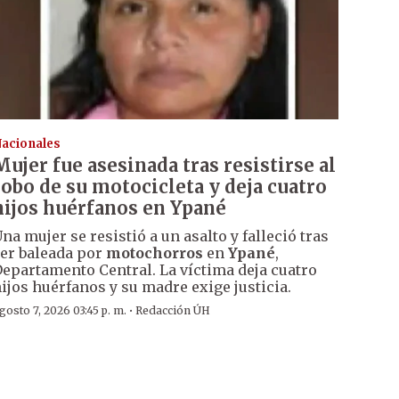
acionales
Mujer fue asesinada tras resistirse al
robo de su motocicleta y deja cuatro
hijos huérfanos en Ypané
na mujer se resistió a un asalto y falleció tras
er baleada por
motochorros
en
Ypané
,
epartamento Central. La víctima deja cuatro
ijos huérfanos y su madre exige justicia.
·
gosto 7, 2026 03:45 p. m.
Redacción ÚH