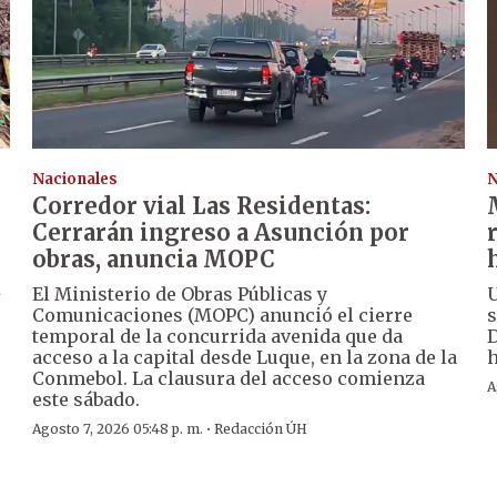
Nacionales
N
Corredor vial Las Residentas:
Cerrarán ingreso a Asunción por
obras, anuncia MOPC
á
El Ministerio de Obras Públicas y
U
Comunicaciones (MOPC) anunció el cierre
s
temporal de la concurrida avenida que da
D
acceso a la capital desde Luque, en la zona de la
h
Conmebol. La clausura del acceso comienza
A
este sábado.
·
Agosto 7, 2026 05:48 p. m.
Redacción ÚH