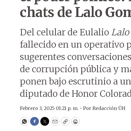
chats de Lalo Go
Del celular de Eulalio
Lalo
fallecido en un operativo p
sugerentes conversacione
de corrupción pública y ma
ponen bajo escrutinio a una
diputado de Honor Colorad
Febrero 3, 2025 01:21 p. m. •
Por
Redacción ÚH
WhatsApp
Facebook
Twitter
Email
Copy
Print