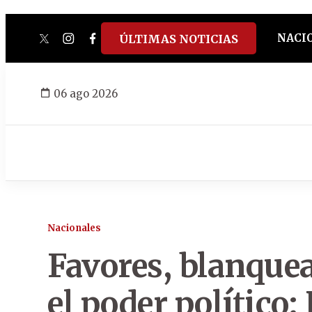
NACI
ÚLTIMAS NOTICIAS
twitter
instagram
facebook
tiktok
youtube
spotify
06 ago 2026
Nacionales
Favores, blanquea
el poder político: