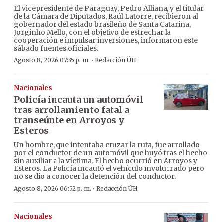
El vicepresidente de Paraguay, Pedro Alliana, y el titular
de la Cámara de Diputados, Raúl Latorre, recibieron al
gobernador del estado brasileño de Santa Catarina,
Jorginho Mello, con el objetivo de estrechar la
cooperación e impulsar inversiones, informaron este
sábado fuentes oficiales.
·
Agosto 8, 2026 07:35 p. m.
Redacción ÚH
Nacionales
Policía incauta un automóvil
tras arrollamiento fatal a
transeúnte en Arroyos y
Esteros
Un hombre, que intentaba cruzar la ruta, fue arrollado
por el conductor de un automóvil que huyó tras el hecho
sin auxiliar a la víctima. El hecho ocurrió en Arroyos y
Esteros. La Policía incautó el vehículo involucrado pero
no se dio a conocer la detención del conductor.
·
Agosto 8, 2026 06:52 p. m.
Redacción ÚH
Nacionales