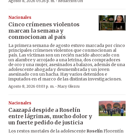
·
Agosto 8, 2026 05:26 p. m.
Redacción ÚH
Nacionales
Cinco crímenes violentos
marcan la semana y
conmocionan al país
La primera semana de agosto estuvo marcada por cinco
principales crímenes violentos que conmocionan al
país. Las víctimas son un recién nacido ahorcado con
un alambre y arrojado a una letrina, dos compradores
de oro y una mujer, asesinados a balazos, además de una
adolescente ahogada y desmembrada y un joven
asesinado con un hacha. Hay varios detenidos e
imputados en el marco de las distintas investigaciones.
·
Agosto 8, 2026 03:03 p. m.
Mary Glezcu
Nacionales
Caazapá despide a Roselín
entre lágrimas, mucho dolor y
un fuerte pedido de justicia
Los restos mortales de la adolescente
Roselín
Florentín