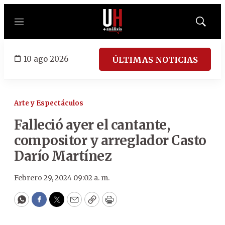
Menú
Mostrar
búsqued
10 ago 2026
ÚLTIMAS NOTICIAS
Arte y Espectáculos
Falleció ayer el cantante,
compositor y arreglador Casto
Darío Martínez
Febrero 29, 2024 09:02 a. m.
WhatsApp
Facebook
Twitter
Email
Copy
Print