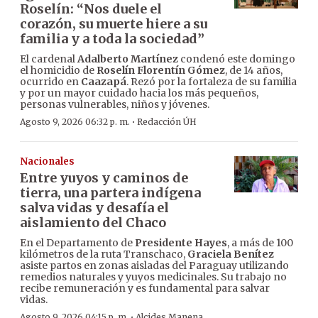
Roselín: “Nos duele el
corazón, su muerte hiere a su
familia y a toda la sociedad”
El cardenal
Adalberto Martínez
condenó este domingo
el homicidio de
Roselín Florentín Gómez
, de 14 años,
ocurrido en
Caazapá
. Rezó por la fortaleza de su familia
y por un mayor cuidado hacia los más pequeños,
personas vulnerables, niños y jóvenes.
·
Agosto 9, 2026 06:32 p. m.
Redacción ÚH
Nacionales
Entre yuyos y caminos de
tierra, una partera indígena
salva vidas y desafía el
aislamiento del Chaco
En el Departamento de
Presidente Hayes
, a más de 100
kilómetros de la ruta Transchaco,
Graciela Benítez
asiste partos en zonas aisladas del Paraguay utilizando
remedios naturales y yuyos medicinales. Su trabajo no
recibe remuneración y es fundamental para salvar
vidas.
·
Agosto 9, 2026 04:15 p. m.
Alcides Manena