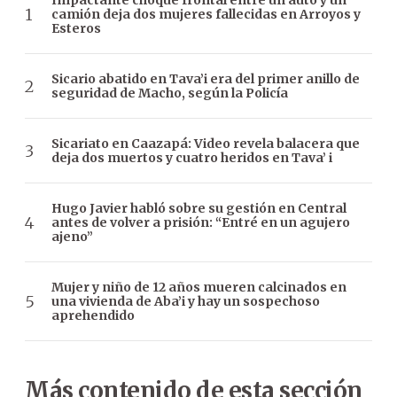
Impactante choque frontal entre un auto y un
camión deja dos mujeres fallecidas en Arroyos y
Esteros
Sicario abatido en Tava’i era del primer anillo de
seguridad de Macho, según la Policía
Sicariato en Caazapá: Video revela balacera que
deja dos muertos y cuatro heridos en Tava’ i
Hugo Javier habló sobre su gestión en Central
antes de volver a prisión: “Entré en un agujero
ajeno”
Mujer y niño de 12 años mueren calcinados en
una vivienda de Aba’i y hay un sospechoso
aprehendido
Más contenido de esta sección