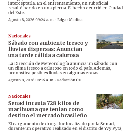
interceptarla. En el enfrentamiento, un suboficial
resultó herido en una pierna. El hecho ocurrió en Ciudad
del Este.
·
Agosto 8, 2026 09:24 a. m.
Edgar Medina
Nacionales
Sábado con ambiente fresco y
lluvias dispersas: Anuncian
una tarde cálida a calurosa
La Dirección de Meteorología anuncia un sábado con
un clima fresco a caluroso en todo el país. Además,
pronostica posibles lluvias en algunas zonas.
·
Agosto 8, 2026 08:36 a. m.
Redacción ÚH
Nacionales
Senad incauta 728 kilos de
marihuana que tenían como
destino el mercado brasileño
El cargamento de droga fue localizado por la
Senad
,
durante un operativo realizado en el distrito de Yvy Pytã,