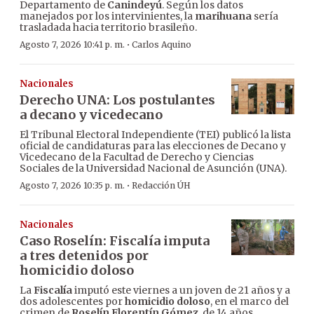
Departamento de
Canindeyú
. Según los datos
manejados por los intervinientes, la
marihuana
sería
trasladada hacia territorio brasileño.
·
Agosto 7, 2026 10:41 p. m.
Carlos Aquino
Nacionales
Derecho UNA: Los postulantes
a decano y vicedecano
El Tribunal Electoral Independiente (TEI) publicó la lista
oficial de candidaturas para las elecciones de Decano y
Vicedecano de la Facultad de Derecho y Ciencias
Sociales de la Universidad Nacional de Asunción (UNA).
·
Agosto 7, 2026 10:35 p. m.
Redacción ÚH
Nacionales
Caso Roselín: Fiscalía imputa
a tres detenidos por
homicidio doloso
La
Fiscalía
imputó este viernes a un joven de 21 años y a
dos adolescentes por
homicidio doloso
, en el marco del
crimen de
Roselín Florentín Gómez
, de 14 años,