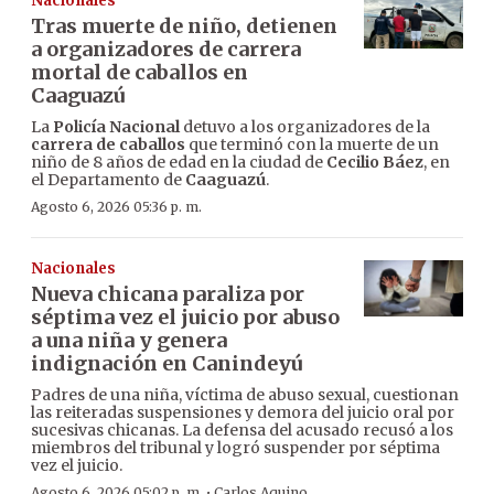
Nacionales
Tras muerte de niño, detienen
a organizadores de carrera
mortal de caballos en
Caaguazú
La
Policía Nacional
detuvo a los organizadores de la
carrera de caballos
que terminó con la muerte de un
niño de 8 años de edad en la ciudad de
Cecilio Báez
, en
el Departamento de
Caaguazú
.
Agosto 6, 2026 05:36 p. m.
Nacionales
Nueva chicana paraliza por
séptima vez el juicio por abuso
a una niña y genera
indignación en Canindeyú
Padres de una niña, víctima de abuso sexual, cuestionan
las reiteradas suspensiones y demora del juicio oral por
sucesivas chicanas. La defensa del acusado recusó a los
miembros del tribunal y logró suspender por séptima
vez el juicio.
·
Agosto 6, 2026 05:02 p. m.
Carlos Aquino