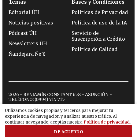
Temas
Bases y Condiciones
Editorial ÚH
Políticas de Privacidad
Noticias positivas
Política de uso de la IA
Pódcast ÚH
Servicio de
Suscripción a Crédito
Newsletters ÚH
Política de Calidad
Ñandejara Ñe’ẽ
2026 - BENJAMÍN CONSTANT 658 - ASUNCIÓN -
TELÉFONO:
(0994) 715 715
Utilizamos cookies propias y terceros para mejorar tu
experiencia de navegación y analizar nuestro tráfico. Al
twitter
instagram
facebook
tiktok
youtube
spotify
continuar navegando, aceptás nuestra
Política de privacidad
.
DE ACUERDO