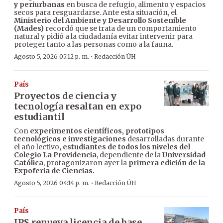
y periurbanas
en busca de refugio, alimento y espacios
secos para resguardarse. Ante esta situación, el
Ministerio del Ambiente y Desarrollo Sostenible
(Mades)
recordó que se trata de un comportamiento
natural y pidió a la ciudadanía evitar intervenir para
proteger tanto a las personas como a la fauna.
·
Agosto 5, 2026 05:12 p. m.
Redacción ÚH
País
Proyectos de ciencia y
tecnología resaltan en expo
estudiantil
Con
experimentos científicos, prototipos
tecnológicos e investigaciones
desarrolladas durante
el año lectivo
, estudiantes de todos los niveles del
Colegio La Providencia
, dependiente de la
Universidad
Católica
, protagonizaron ayer la
primera edición de la
Expoferia de Ciencias.
·
Agosto 5, 2026 04:14 p. m.
Redacción ÚH
País
IPS renueva licencia de base