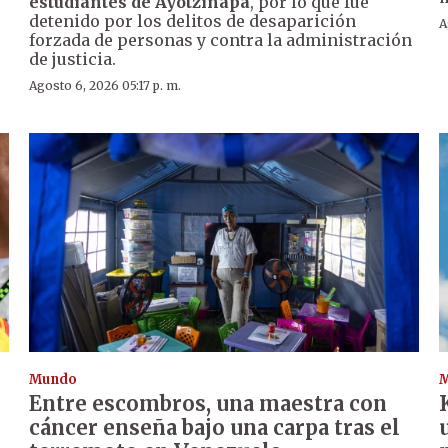
estudiantes de Ayotzinapa
, por lo que fue
detenido por los delitos de desaparición
A
forzada de personas y contra la administración
de justicia.
Agosto 6, 2026 05:17 p. m.
Mundo
Entre escombros, una maestra con
cáncer enseña bajo una carpa tras el