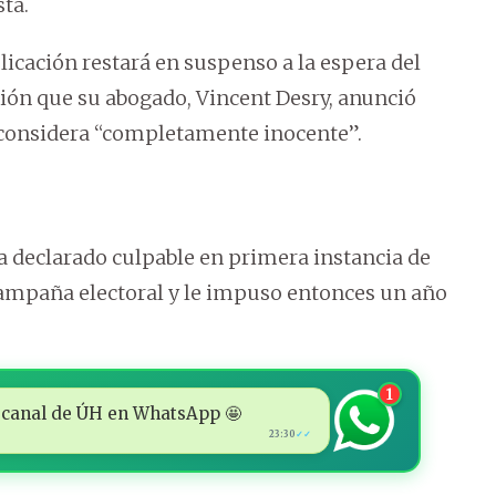
ta.
cación restará en suspenso a la espera del
ción que su abogado, Vincent Desry, anunció
se considera “completamente inocente”.
bía declarado culpable en primera instancia de
 campaña electoral y le impuso entonces un año
1
 al canal de ÚH en WhatsApp 🤩
23:30
✓✓