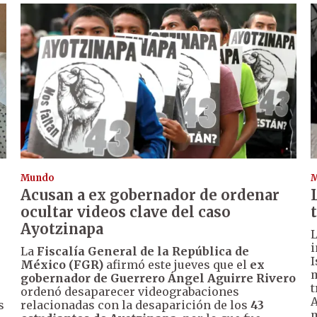
Mundo
Acusan a ex gobernador de ordenar
ocultar videos clave del caso
Ayotzinapa
L
i
La
Fiscalía General de la República de
I
México (FGR)
afirmó este jueves que el
ex
m
gobernador de Guerrero Ángel Aguirre Rivero
t
ordenó desaparecer videograbaciones
A
s
relacionadas con la desaparición de los
43
m