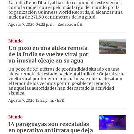
La india Renu Dhariyal ha sido reconocida este viernes
como la mujer con el pelo más largo del mundo por la
organización Guinness World Records, al alcanzar una
melena de 271,50 centímetros de longitud.
·
Agosto 7, 2026 04:22 p. m.
Redacción ÚH
Mundo
Un pozo en una aldea remota
de la India se vuelve viral por
un inusual oleaje en su agua
Un pozo de 5,5 metros de profundidad situado en una
aldea remota del estado occidental indio de Gujarat se ha
vuelto viral por tener un inusual oleaje que ha desatado
el temor de los vecinos por un posible terremoto,
aunque las autoridades han descartado la actividad
sísmica.
·
Agosto 7, 2026 12:22 p. m.
EFE
Mundo
14 paraguayas son rescatadas
en operativo antitrata que deja