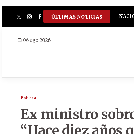
NACI
ÚLTIMAS NOTICIAS
twitter
instagram
facebook
tiktok
youtube
spotify
06 ago 2026
Política
Ex ministro sobre
“Hace diez años q