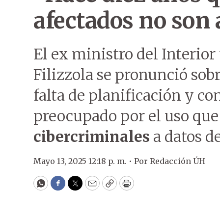
afectados no son 
El ex ministro del Interior
Filizzola se pronunció sob
falta de planificación y c
preocupado por el uso que
cibercriminales
a datos d
Mayo 13, 2025 12:18 p. m. •
Por
Redacción ÚH
WhatsApp
Facebook
Twitter
Email
Copy
Print