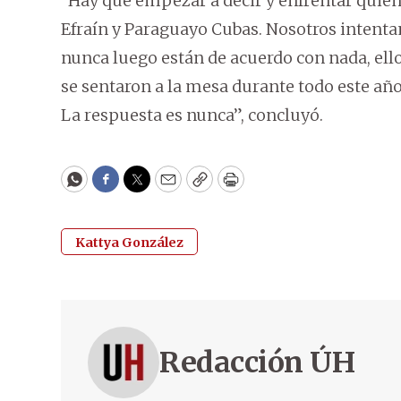
“Hay que empezar a decir y enfrentar quién
Efraín y Paraguayo Cubas. Nosotros intenta
nunca luego están de acuerdo con nada, el
se sentaron a la mesa durante todo este a
La respuesta es nunca”, concluyó.
WhatsApp
Facebook
Twitter
Email
Copy
Print
Kattya González
Redacción ÚH