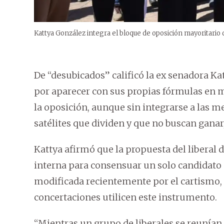
Kattya González integra el bloque de oposición mayoritario q
De “desubicados” calificó la ex senadora K
por aparecer con sus propias fórmulas en m
la oposición, aunque sin integrarse a las 
satélites que dividen y que no buscan ganar,
Kattya afirmó que la propuesta del liberal 
interna para consensuar un solo candidato op
modificada recientemente por el cartismo,
concertaciones utilicen este instrumento.
“Mientras un grupo de liberales se reunían 