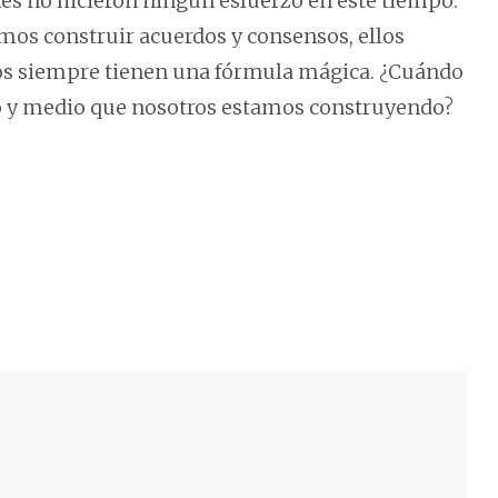
es no hicieron ningún esfuerzo en este tiempo:
mos construir acuerdos y consensos, ellos
los siempre tienen una fórmula mágica. ¿Cuándo
ño y medio que nosotros estamos construyendo?