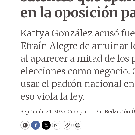
en la oposición pa
Kattya González acusó fu
Efraín Alegre de arruinar 
al aparecer a mitad de los p
elecciones como negocio.
usar el padrón nacional en
eso viola la ley.
Septiembre 1, 2025 05:35 p. m. •
Por
Redacción 
WhatsApp
Facebook
Twitter
Email
Copy
Print