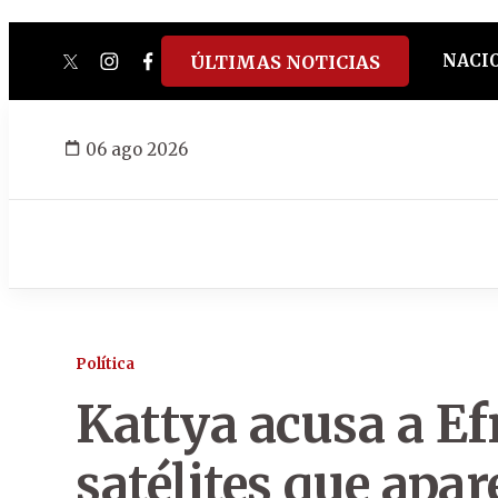
NACI
ÚLTIMAS NOTICIAS
twitter
instagram
facebook
tiktok
youtube
spotify
06 ago 2026
Política
Kattya acusa a Ef
satélites que apa