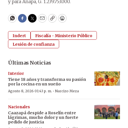
y para Anapa, G. 1.239.753.000.
WhatsApp
Facebook
Twitter
Email
Copy
Print
Indert
Fiscalía - Ministerio Público
Lesión de confianza
Últimas Noticias
Interior
Tiene 18 años y transforma su pasión
por la cocina en un sueño
·
Agosto 8, 2026 01:43 p. m.
Narcizo Meza
Nacionales
Caazapá despide a Roselín entre
lágrimas, mucho dolor y un fuerte
pedido de justicia