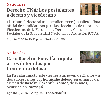
Nacionales
Derecho UNA: Los postulantes
a decano y vicedecano
El Tribunal Electoral Independiente (TEI) publicó la lista
oficial de candidaturas para las elecciones de Decano y
Vicedecano de la Facultad de Derecho y Ciencias
Sociales de la Universidad Nacional de Asunción (UNA).
·
Agosto 7, 2026 10:35 p. m.
Redacción ÚH
Nacionales
Caso Roselín: Fiscalía imputa
a tres detenidos por
homicidio doloso
La
Fiscalía
imputó este viernes a un joven de 21 años y a
dos adolescentes por
homicidio doloso
, en el marco del
crimen de
Roselín Florentín Gómez
, de 14 años,
ocurrido en
Caazapá
.
·
Agosto 7, 2026 07:57 p. m.
Redacción ÚH