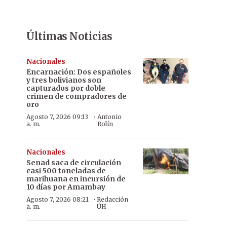
Últimas Noticias
Nacionales
Encarnación: Dos españoles
y tres bolivianos son
capturados por doble
crimen de compradores de
oro
·
Agosto 7, 2026 09:13
Antonio
a. m.
Rolín
Nacionales
Senad saca de circulación
casi 500 toneladas de
marihuana en incursión de
10 días por Amambay
·
Agosto 7, 2026 08:21
Redacción
a. m.
ÚH