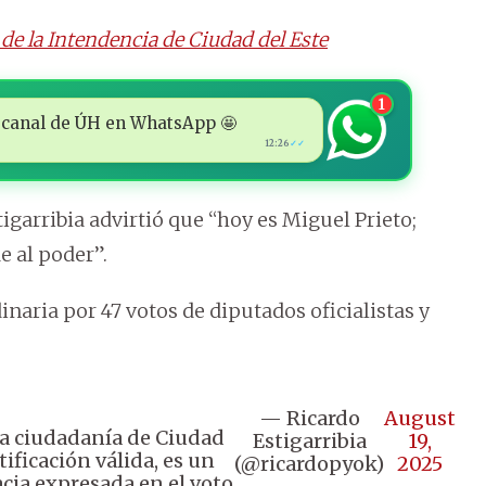
 de la Intendencia de Ciudad del Este
1
 al canal de ÚH en WhatsApp 🤩
12:26
✓✓
tigarribia advirtió que “hoy es Miguel Prieto;
 al poder”.
inaria por 47 votos de diputados oficialistas y
— Ricardo
August
la ciudadanía de Ciudad
Estigarribia
19,
tificación válida, es un
(@ricardopyok)
2025
cia expresada en el voto