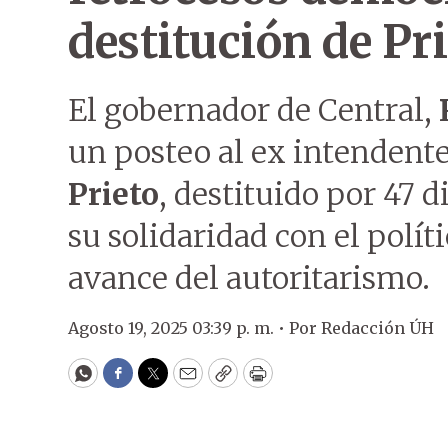
destitución de Pr
El gobernador de Central,
un posteo al ex intendent
Prieto
, destituido por 47 
su solidaridad con el políti
avance del autoritarismo.
Agosto 19, 2025 03:39 p. m. •
Por
Redacción ÚH
WhatsApp
Facebook
Twitter
Email
Copy
Print