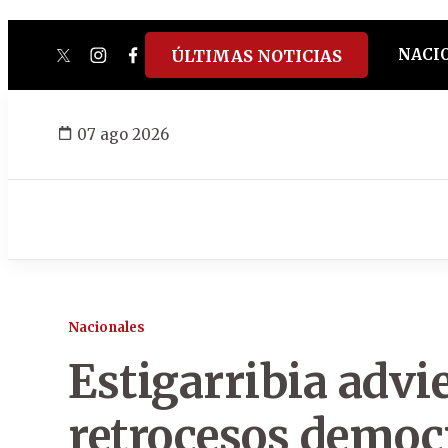
NACI
ÚLTIMAS NOTICIAS
twitter
instagram
facebook
tiktok
youtube
spotify
07 ago 2026
Nacionales
Estigarribia advi
retrocesos democr