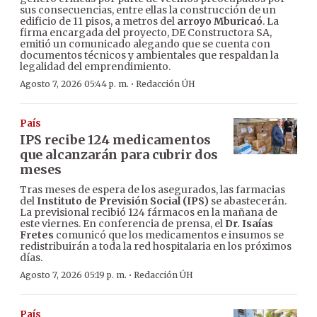
sus consecuencias, entre ellas la construcción de un
edificio de 11 pisos, a metros del
arroyo Mburicaó
. La
firma encargada del proyecto, DE Constructora SA,
emitió un comunicado alegando que se cuenta con
documentos técnicos y ambientales que respaldan la
legalidad del emprendimiento.
·
Agosto 7, 2026 05:44 p. m.
Redacción ÚH
País
IPS recibe 124 medicamentos
que alcanzarán para cubrir dos
meses
Tras meses de espera de los asegurados, las farmacias
del
Instituto de Previsión Social (IPS)
se abastecerán.
La previsional recibió 124 fármacos en la mañana de
este viernes. En conferencia de prensa, el
Dr. Isaías
Fretes
comunicó que los medicamentos e insumos se
redistribuirán a toda la red hospitalaria en los próximos
días.
·
Agosto 7, 2026 05:19 p. m.
Redacción ÚH
País