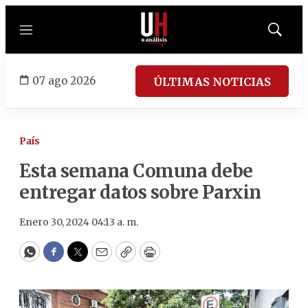
Menú
Mostrar
búsqued
07 ago 2026
ÚLTIMAS NOTICIAS
País
Esta semana Comuna debe
entregar datos sobre Parxin
Enero 30, 2024 04:13 a. m.
WhatsApp
Facebook
Twitter
Email
Copy
Print