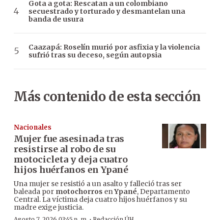
Gota a gota: Rescatan a un colombiano
secuestrado y torturado y desmantelan una
banda de usura
Caazapá: Roselín murió por asfixia y la violencia
sufrió tras su deceso, según autopsia
Más contenido de esta sección
Nacionales
Mujer fue asesinada tras
resistirse al robo de su
motocicleta y deja cuatro
hijos huérfanos en Ypané
Una mujer se resistió a un asalto y falleció tras ser
baleada por
motochorros
en
Ypané
, Departamento
Central. La víctima deja cuatro hijos huérfanos y su
madre exige justicia.
·
Agosto 7, 2026 03:45 p. m.
Redacción ÚH