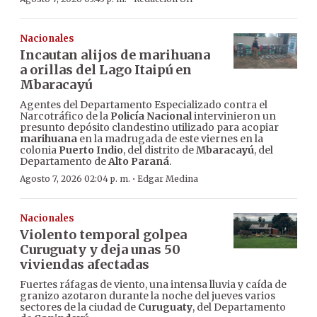
Nacionales
Incautan alijos de marihuana
a orillas del Lago Itaipú en
Mbaracayú
Agentes del Departamento Especializado contra el
Narcotráfico de la
Policía Nacional
intervinieron un
presunto depósito clandestino utilizado para acopiar
marihuana
en la madrugada de este viernes en la
colonia
Puerto Indio
, del distrito de
Mbaracayú
, del
Departamento de
Alto Paraná
.
·
Agosto 7, 2026 02:04 p. m.
Edgar Medina
Nacionales
Violento temporal golpea
Curuguaty y deja unas 50
viviendas afectadas
Fuertes ráfagas de viento, una intensa lluvia y caída de
granizo azotaron durante la noche del jueves varios
sectores de la ciudad de
Curuguaty
, del Departamento