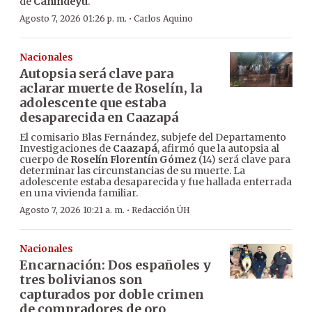
de
Canindeyú
.
·
Agosto 7, 2026 01:26 p. m.
Carlos Aquino
Nacionales
Autopsia será clave para
aclarar muerte de Roselín, la
adolescente que estaba
desaparecida en Caazapá
El comisario Blas Fernández, subjefe del Departamento
Investigaciones de
Caazapá
, afirmó que la autopsia al
cuerpo de
Roselín Florentín Gómez
(14) será clave para
determinar las circunstancias de su muerte. La
adolescente estaba desaparecida y fue hallada enterrada
en una vivienda familiar.
·
Agosto 7, 2026 10:21 a. m.
Redacción ÚH
Nacionales
Encarnación: Dos españoles y
tres bolivianos son
capturados por doble crimen
de compradores de oro