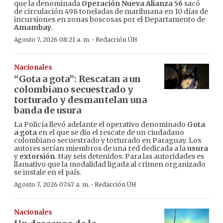
que la denominada
Operación Nueva Alianza 56
sacó
de circulación 498 toneladas de marihuana en 10 días de
incursiones en zonas boscosas por el Departamento de
Amambay
.
·
Agosto 7, 2026 08:21 a. m.
Redacción ÚH
Nacionales
“Gota a gota”: Rescatan a un
colombiano secuestrado y
torturado y desmantelan una
banda de usura
La Policía llevó adelante el operativo denominado
Gota
a gota
en el que se dio el rescate de un ciudadano
colombiano secuestrado y torturado en Paraguay. Los
autores serían miembros de una red dedicada a la
usura
y
extorsión
. Hay seis detenidos. Para las autoridades es
llamativo que la modalidad ligada al crimen organizado
se instale en el país.
·
Agosto 7, 2026 07:47 a. m.
Redacción ÚH
Nacionales