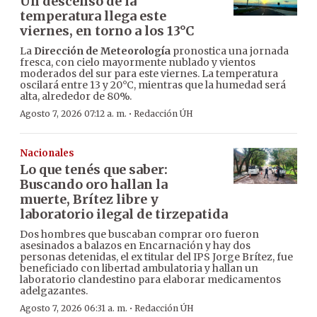
Un descenso de la
temperatura llega este
viernes, en torno a los 13°C
La
Dirección de Meteorología
pronostica una jornada
fresca, con cielo mayormente nublado y vientos
moderados del sur para este viernes. La temperatura
oscilará entre 13 y 20°C, mientras que la humedad será
alta, alrededor de 80%.
·
Agosto 7, 2026 07:12 a. m.
Redacción ÚH
Nacionales
Lo que tenés que saber:
Buscando oro hallan la
muerte, Brítez libre y
laboratorio ilegal de tirzepatida
Dos hombres que buscaban comprar oro fueron
asesinados a balazos en Encarnación y hay dos
personas detenidas, el ex titular del IPS Jorge Brítez, fue
beneficiado con libertad ambulatoria y hallan un
laboratorio clandestino para elaborar medicamentos
adelgazantes.
·
Agosto 7, 2026 06:31 a. m.
Redacción ÚH