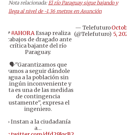
Nota relacionada:
El río Paraguay sigue bajando y
llega al nivel de -1,36 metros en Asunción
— Telefuturo
October
📌
#AHORA
Essap realiza
(@Telefuturo)
5, 2024
trabajos de dragado ante
crítica bajante del río
Paraguay.
🗣''Garantizamos que
vamos a seguir dándole
agua a la población sin
ningún inconveniente y
esta es una de las medidas
de contingencia
justamente'', expresa el
ingeniero.
🔹Instan a la ciudadanía
a…
pic.twitter.com/dfd29JqcB2