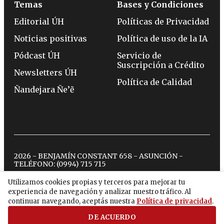
Temas
Bases y Condiciones
Editorial ÚH
Políticas de Privacidad
Noticias positivas
Política de uso de la IA
Pódcast ÚH
Servicio de
Suscripción a Crédito
Newsletters ÚH
Política de Calidad
Ñandejara Ñe’ẽ
2026 - BENJAMÍN CONSTANT 658 - ASUNCIÓN -
TELÉFONO:
(0994) 715 715
Utilizamos cookies propias y terceros para mejorar tu
experiencia de navegación y analizar nuestro tráfico. Al
twitter
instagram
facebook
tiktok
youtube
spotify
continuar navegando, aceptás nuestra
Política de privacidad
.
DE ACUERDO