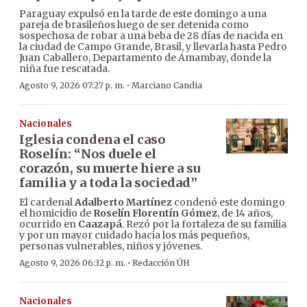
Paraguay expulsó en la tarde de este domingo a una
pareja de brasileños luego de ser detenida como
sospechosa de robar a una beba de 28 días de nacida en
la ciudad de Campo Grande, Brasil, y llevarla hasta Pedro
Juan Caballero, Departamento de Amambay, donde la
niña fue rescatada.
·
Agosto 9, 2026 07:27 p. m.
Marciano Candia
Nacionales
Iglesia condena el caso
Roselín: “Nos duele el
corazón, su muerte hiere a su
familia y a toda la sociedad”
El cardenal
Adalberto Martínez
condenó este domingo
el homicidio de
Roselín Florentín Gómez
, de 14 años,
ocurrido en
Caazapá
. Rezó por la fortaleza de su familia
y por un mayor cuidado hacia los más pequeños,
personas vulnerables, niños y jóvenes.
·
Agosto 9, 2026 06:32 p. m.
Redacción ÚH
Nacionales