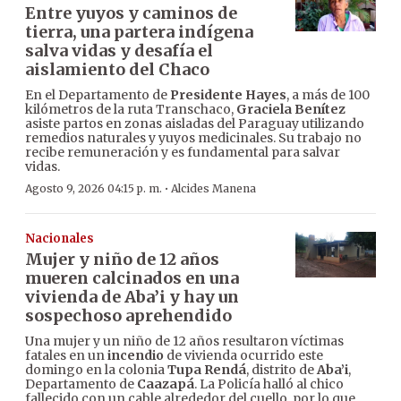
Entre yuyos y caminos de
tierra, una partera indígena
salva vidas y desafía el
aislamiento del Chaco
En el Departamento de
Presidente Hayes
, a más de 100
kilómetros de la ruta Transchaco,
Graciela Benítez
asiste partos en zonas aisladas del Paraguay utilizando
remedios naturales y yuyos medicinales. Su trabajo no
recibe remuneración y es fundamental para salvar
vidas.
·
Agosto 9, 2026 04:15 p. m.
Alcides Manena
Nacionales
Mujer y niño de 12 años
mueren calcinados en una
vivienda de Aba’i y hay un
sospechoso aprehendido
Una mujer y un niño de 12 años resultaron víctimas
fatales en un
incendio
de vivienda ocurrido este
domingo en la colonia
Tupa Rendá
, distrito de
Aba’i
,
Departamento de
Caazapá
. La Policía halló al chico
fallecido con un cable alrededor del cuello, por lo que