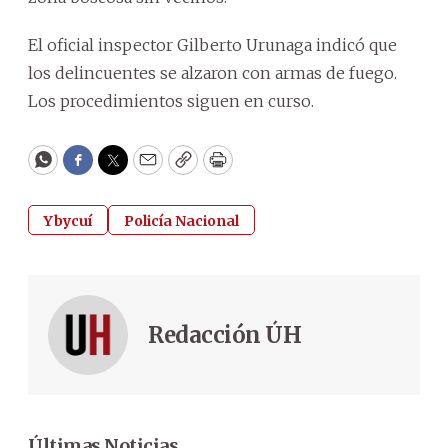
El oficial inspector Gilberto Urunaga indicó que
los delincuentes se alzaron con armas de fuego.
Los procedimientos siguen en curso.
WhatsApp
Facebook
Twitter
Email
Copy
Print
Ybycuí
Policía Nacional
Redacción ÚH
Últimas Noticias