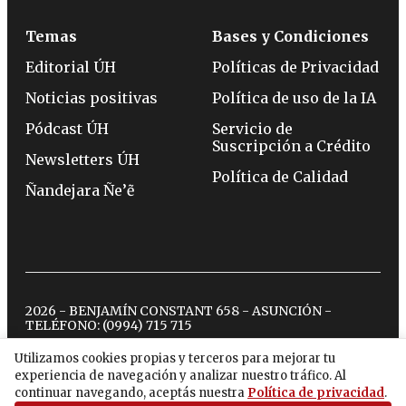
Temas
Bases y Condiciones
Editorial ÚH
Políticas de Privacidad
Noticias positivas
Política de uso de la IA
Pódcast ÚH
Servicio de
Suscripción a Crédito
Newsletters ÚH
Política de Calidad
Ñandejara Ñe’ẽ
2026 - BENJAMÍN CONSTANT 658 - ASUNCIÓN -
TELÉFONO:
(0994) 715 715
Utilizamos cookies propias y terceros para mejorar tu
experiencia de navegación y analizar nuestro tráfico. Al
twitter
instagram
facebook
tiktok
youtube
spotify
continuar navegando, aceptás nuestra
Política de privacidad
.