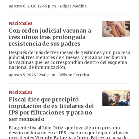
·
Agosto 6, 2026 12:46 p. m.
Edgar Medina
Nacionales
Con orden judicial vacunan a
tres niños tras prolongada
resistencia de sus padres
Después de más de tres meses de gestiones y un proceso
judicial, tres menores de 4 meses, 7 y 8 años recibieron
las vacunas que les correspondían dentro del esquema
nacional de inmunización.
·
Agosto 5, 2026 12:40 p. m.
Wilson Ferreira
Nacionales
Fiscal dice que precipitó
imputación de ex titulares del
IPS por filtraciones y para no
ser recusado
El agente fiscal Julio Ortiz, que investiga un presunto
desvío millonario en el
IPS
, aseguró que imputó a los ex
presidentes
Vicente Bataglia
y
Jorge Brítez
a causa de