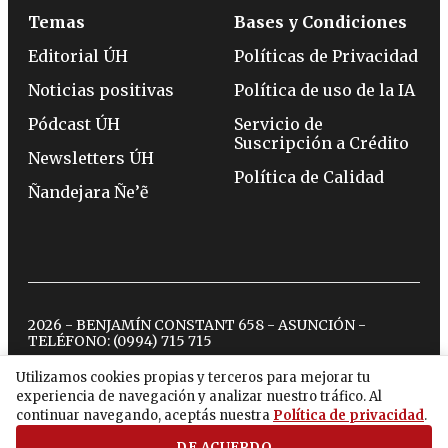
Temas
Bases y Condiciones
Editorial ÚH
Políticas de Privacidad
Noticias positivas
Política de uso de la IA
Pódcast ÚH
Servicio de
Suscripción a Crédito
Newsletters ÚH
Política de Calidad
Ñandejara Ñe’ẽ
2026 - BENJAMÍN CONSTANT 658 - ASUNCIÓN -
TELÉFONO:
(0994) 715 715
Utilizamos cookies propias y terceros para mejorar tu
experiencia de navegación y analizar nuestro tráfico. Al
twitter
instagram
facebook
tiktok
youtube
spotify
continuar navegando, aceptás nuestra
Política de privacidad
.
DE ACUERDO