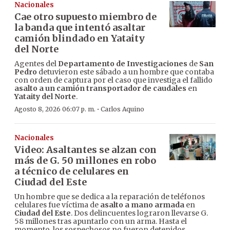
Nacionales
Cae otro supuesto miembro de
la banda que intentó asaltar
camión blindado en Yataity
del Norte
Agentes del
Departamento de Investigaciones
de
San
Pedro
detuvieron este sábado a un hombre que contaba
con orden de captura por el caso que investiga el fallido
asalto a un camión transportador de caudales
en
Yataity del Norte
.
·
Agosto 8, 2026 06:07 p. m.
Carlos Aquino
Nacionales
Video: Asaltantes se alzan con
más de G. 50 millones en robo
a técnico de celulares en
Ciudad del Este
Un hombre que se dedica a la reparación de teléfonos
celulares fue víctima de
asalto a mano armada
en
Ciudad del Este
. Dos delincuentes lograron llevarse G.
58 millones tras apuntarlo con un arma. Hasta el
momento, los sospechosos no fueron detenidos.