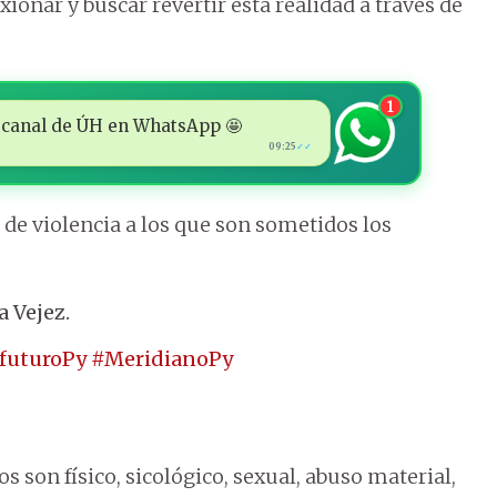
xionar y buscar revertir esta realidad a través de
1
 al canal de ÚH en WhatsApp 🤩
09:25
✓✓
de violencia a los que son sometidos los
a Vejez.
futuroPy
#MeridianoPy
s son físico, sicológico, sexual, abuso material,