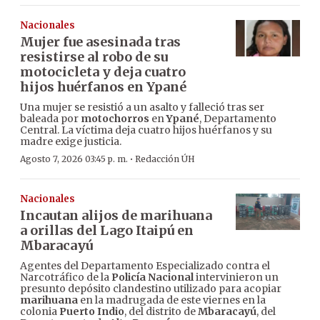
Nacionales
Mujer fue asesinada tras
resistirse al robo de su
motocicleta y deja cuatro
hijos huérfanos en Ypané
Una mujer se resistió a un asalto y falleció tras ser
baleada por
motochorros
en
Ypané
, Departamento
Central. La víctima deja cuatro hijos huérfanos y su
madre exige justicia.
·
Agosto 7, 2026 03:45 p. m.
Redacción ÚH
Nacionales
Incautan alijos de marihuana
a orillas del Lago Itaipú en
Mbaracayú
Agentes del Departamento Especializado contra el
Narcotráfico de la
Policía Nacional
intervinieron un
presunto depósito clandestino utilizado para acopiar
marihuana
en la madrugada de este viernes en la
colonia
Puerto Indio
, del distrito de
Mbaracayú
, del