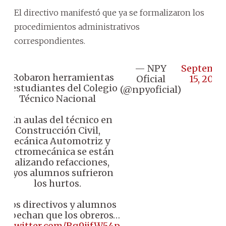
El directivo manifestó que ya se formalizaron los
procedimientos administrativos
correspondientes.
— NPY
Septembe
📌 Robaron herramientas
Oficial
15, 2025
de estudiantes del Colegio
(@npyoficial)
Técnico Nacional
♦️ En aulas del técnico en
Construcción Civil,
Mecánica Automotriz y
Electromecánica se están
realizando refacciones,
cuyos alumnos sufrieron
los hurtos.
♦️ Los directivos y alumnos
ospechan que los obreros…
ic.twitter.com/Rg9jjfW54p