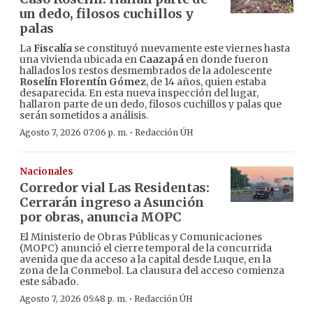
un dedo, filosos cuchillos y
palas
La
Fiscalía
se constituyó nuevamente este viernes hasta
una vivienda ubicada en
Caazapá
en donde fueron
hallados los restos desmembrados de la adolescente
Roselín Florentín Gómez
, de 14 años, quien estaba
desaparecida. En esta nueva inspección del lugar,
hallaron parte de un dedo, filosos cuchillos y palas que
serán sometidos a análisis.
·
Agosto 7, 2026 07:06 p. m.
Redacción ÚH
Nacionales
Corredor vial Las Residentas:
Cerrarán ingreso a Asunción
por obras, anuncia MOPC
El Ministerio de Obras Públicas y Comunicaciones
(MOPC) anunció el cierre temporal de la concurrida
avenida que da acceso a la capital desde Luque, en la
zona de la Conmebol. La clausura del acceso comienza
este sábado.
·
Agosto 7, 2026 05:48 p. m.
Redacción ÚH