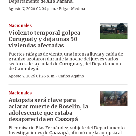
Departamento de
Alto Paraná
.
·
Agosto 7, 2026 02:04 p. m.
Edgar Medina
Nacionales
Violento temporal golpea
Curuguaty y deja unas 50
viviendas afectadas
Fuertes ráfagas de viento, una intensa lluvia y caída de
granizo azotaron durante la noche del jueves varios
sectores de la ciudad de
Curuguaty
, del Departamento
de
Canindeyú
.
·
Agosto 7, 2026 01:26 p. m.
Carlos Aquino
Nacionales
Autopsia será clave para
aclarar muerte de Roselín, la
adolescente que estaba
desaparecida en Caazapá
El comisario Blas Fernández, subjefe del Departamento
Investigaciones de
Caazapá
, afirmó que la autopsia al