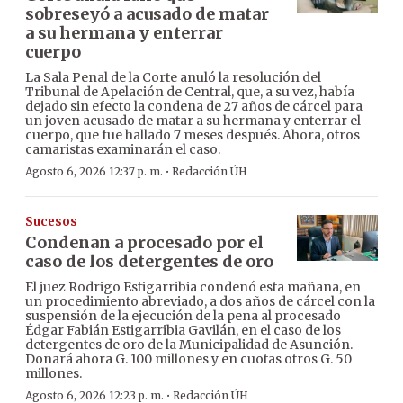
sobreseyó a acusado de matar
a su hermana y enterrar
cuerpo
La Sala Penal de la Corte anuló la resolución del
Tribunal de Apelación de Central, que, a su vez, había
dejado sin efecto la condena de 27 años de cárcel para
un joven acusado de matar a su hermana y enterrar el
cuerpo, que fue hallado 7 meses después. Ahora, otros
camaristas examinarán el caso.
·
Agosto 6, 2026 12:37 p. m.
Redacción ÚH
Sucesos
Condenan a procesado por el
caso de los detergentes de oro
El juez Rodrigo Estigarribia condenó esta mañana, en
un procedimiento abreviado, a dos años de cárcel con la
suspensión de la ejecución de la pena al procesado
Édgar Fabián Estigarribia Gavilán, en el caso de los
detergentes de oro de la Municipalidad de Asunción.
Donará ahora G. 100 millones y en cuotas otros G. 50
millones.
·
Agosto 6, 2026 12:23 p. m.
Redacción ÚH