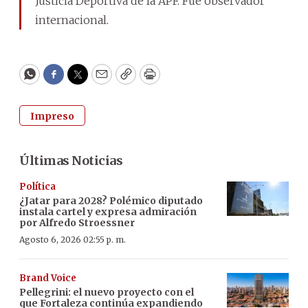
Justicia Deportiva de la APF. Fue observador
internacional.
WhatsApp
Facebook
Twitter
Email
Copy
Print
Impreso
Últimas Noticias
Política
¿Jatar para 2028? Polémico diputado
instala cartel y expresa admiración
por Alfredo Stroessner
Agosto 6, 2026 02:55 p. m.
Brand Voice
Pellegrini: el nuevo proyecto con el
que Fortaleza continúa expandiendo