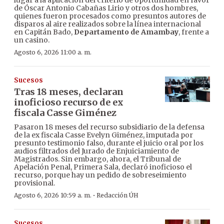
lugar a la aplicación del criterio de oportunidad en favor
de Óscar Antonio Cabañas Lirio y otros dos hombres,
quienes fueron procesados como presuntos autores de
disparos al aire realizados sobre la línea internacional
en Capitán Bado,
Departamento de Amambay
, frente a
un casino.
Agosto 6, 2026 11:00 a. m.
Sucesos
Tras 18 meses, declaran
inoficioso recurso de ex
fiscala Casse Giménez
Pasaron 18 meses del recurso subsidiario de la defensa
de la ex fiscala Casse Evelyn Giménez, imputada por
presunto testimonio falso, durante el juicio oral por los
audios filtrados del Jurado de Enjuiciamiento de
Magistrados. Sin embargo, ahora, el Tribunal de
Apelación Penal, Primera Sala, declaró inoficioso el
recurso, porque hay un pedido de sobreseimiento
provisional.
·
Agosto 6, 2026 10:59 a. m.
Redacción ÚH
Sucesos