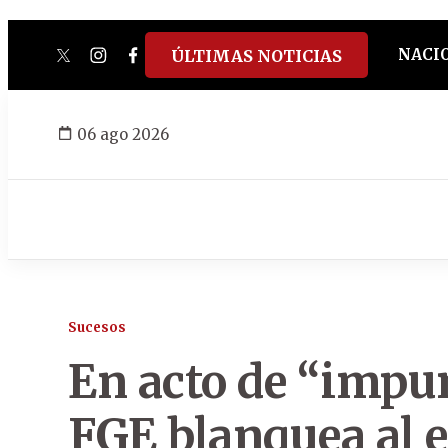
NACI
ÚLTIMAS NOTICIAS
twitter
instagram
facebook
tiktok
youtube
spotify
06 ago 2026
Sucesos
En acto de “impu
FGE blanquea al ex